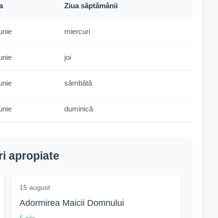
a
Ziua săptămânii
unie
miercuri
unie
joi
unie
sâmbătă
unie
duminică
i apropiate
15 august
Adormirea Maicii Domnului