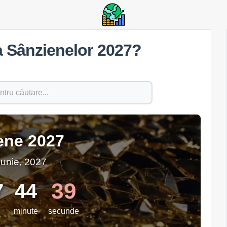
la Sânzienelor 2027?
ene 2027
 iunie, 2027
39
7
44
minute
secunde