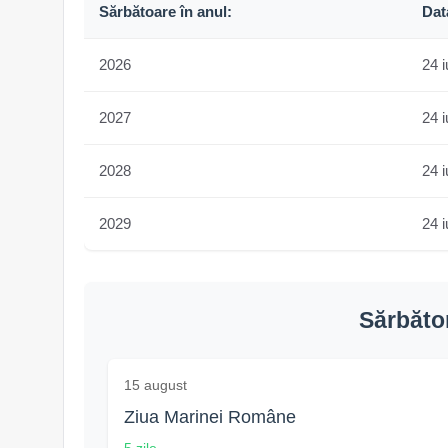
Sărbătoare în anul:
Dat
2026
24 i
2027
24 i
2028
24 i
2029
24 i
Sărbător
15 august
Ziua Marinei Române