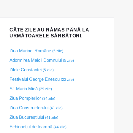
CÂTE ZILE AU RĂMAS PÂNĂ LA
URMĂTOARELE SĂRBĂTORI:
Ziua Marinei Române
(5 zile)
Adormirea Maicii Domnului
(5 zile)
Zilele Constanței
(5 zile)
Festivalul George Enescu
(22 zile)
Sf. Maria Mică
(29 zile)
Ziua Pompierilor
(34 zile)
Ziua Constructorului
(41 zile)
Ziua Bucureștiului
(41 zile)
Echinocțiul de toamnă
(44 zile)