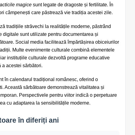
acticile magice
sunt legate de dragoste și fertilitate. În
ori câmpenești care păstrează vie tradiția acestei zile.
 tradițiile străvechi la realitățile moderne, păstrând
le digitale sunt utilizate pentru documentarea și
ătoare. Social media facilitează împărtășirea obiceiurilor
radiții. Multe evenimente culturale combină elementele
iar instituțiile culturale dezvoltă programe educative
 a acestei sărbători.
t în calendarul tradițional românesc, oferind o
ti. Această sărbătoare demonstrează vitalitatea și
temporan. Perspectivele pentru viitor indică o perpetuare
atea cu adaptarea la sensibilitățile moderne.
oare în diferiți ani