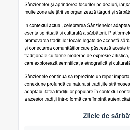
Sânzienelor și aprinderea focurilor pe dealuri, iar
pr
multe zone ale țării se organizează târguri și sărbăt
În contextul actual, celebrarea Sânzienelor adaptează
esența spirituală și culturală a sărbătorii. Platforme
promovarea tradițiilor locale legate de această sărb
și conectarea comunităților care păstrează aceste t
tradiționale cu forme moderne de expresie artistică, 
care explorează semnificația etnografică și culturală
Sânzienele continuă să reprezinte un reper importan
conexiune profundă cu natura și tradițiile strămoșeș
adaptabilitatea tradițiilor populare în contextul con
a acestor tradiții într-o formă care îmbină autenticit
Zilele de sărbăt