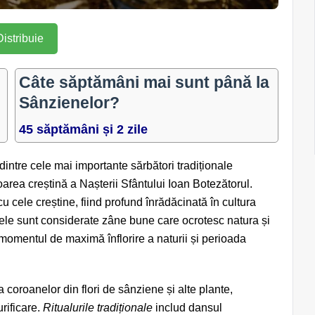
Distribuie
Câte săptămâni mai sunt până la
Sânzienelor?
45 săptămâni și 2 zile
 dintre cele mai importante sărbători tradiționale
oarea creștină a Nașterii Sfântului Ioan Botezătorul.
cele creștine, fiind profund înrădăcinată în cultura
ele sunt considerate zâne bune care ocrotesc natura și
momentul de maximă înflorire a naturii și perioada
ea coroanelor din flori de sânziene și alte plante,
urificare.
Ritualurile tradiționale
includ dansul