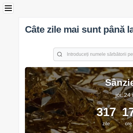
Câte zile mai sunt până 
Sânzi
joi, 24
317
1
zile
ore