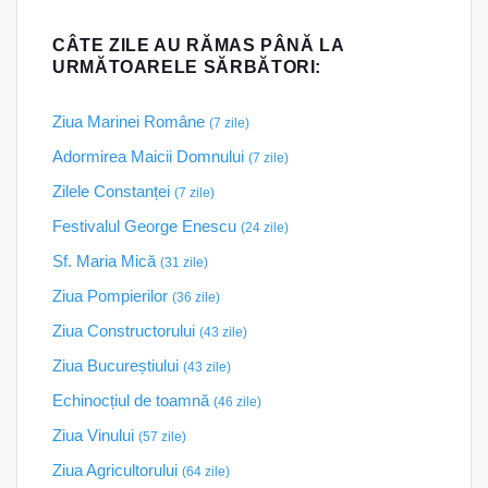
CÂTE ZILE AU RĂMAS PÂNĂ LA
URMĂTOARELE SĂRBĂTORI:
Ziua Marinei Române
(7 zile)
Adormirea Maicii Domnului
(7 zile)
Zilele Constanței
(7 zile)
Festivalul George Enescu
(24 zile)
Sf. Maria Mică
(31 zile)
Ziua Pompierilor
(36 zile)
Ziua Constructorului
(43 zile)
Ziua Bucureștiului
(43 zile)
Echinocțiul de toamnă
(46 zile)
Ziua Vinului
(57 zile)
Ziua Agricultorului
(64 zile)