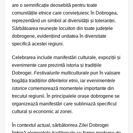
are o semnificație deosebită pentru toate
comunitățile etnice care conviețuiesc în Dobrogea,
reprezentând un simbol al diversității și toleranței.
Sărbătoarea reunește locuitori din toate județele
dobrogene, evidențiind unitatea în diversitate
specifică acestei regiuni.
Celebrarea include manifestări culturale, expoziții și
evenimente care prezintă istoria și tradițiile
Dobrogei.
Festivalurile multiculturale
pun în valoare
bogăția tradițiilor diferitelor etnii, iar
evenimentele
istorice
comemorează momentele importante din
trecutul regiunii. În principalele orașe dobrogene se
organizează manifestări care subliniază specificul
cultural și economic al zonei.
În contextul actual, sărbătorirea Zilei Dobrogei
îmbină elementele tradiționale cu forme moderne de