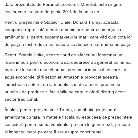
date prezentate de Forumul Economic Mondial, este singurul
sector cu o creștere de peste 20% de la an la an.
Pentru președintele Statelor Unite, Donald Trump, această
companie reprezintă o mare amenințare pentru comerțul cu
amănuntul și pentru supermarketurile mari, care văd cum cota lor
de piață a fost redusă pe măsură ce Amazon pătrundea pe piață.
Pentru Statele Unite, aceste tipuri de afaceri au însemnat un
mare impuls pentru economia sa, deoarece au generat un număr
mare de locuri de muncă anual, precum și impulsul pe care l-a
adus economiei țării sezonier. Amazon a provocat această
industrie să sufere, de la modelul său de afaceri, precum și
numărul de produse și facilitățile pe care le oferă distrug acest
sector tradițional.
În plus, pentru președintele Trump, contribuția pieței nord-
americane cu țara în materie fiscală nu este ceea ce președintele
consideră pentru suma veniturilor pe care le generează, precum
și impactul mare pe care îl are asupra concurenței.