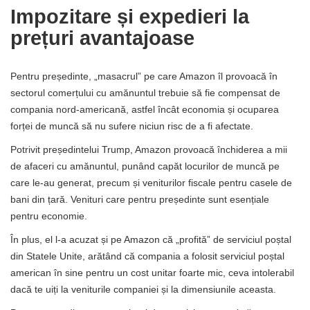
Impozitare și expedieri la
prețuri avantajoase
Pentru președinte, „masacrul” pe care Amazon îl provoacă în
sectorul comerțului cu amănuntul trebuie să fie compensat de
compania nord-americană, astfel încât economia și ocuparea
forței de muncă să nu sufere niciun risc de a fi afectate.
Potrivit președintelui Trump, Amazon provoacă închiderea a mii
de afaceri cu amănuntul, punând capăt locurilor de muncă pe
care le-au generat, precum și veniturilor fiscale pentru casele de
bani din țară. Venituri care pentru președinte sunt esențiale
pentru economie.
În plus, el l-a acuzat și pe Amazon că „profită” de serviciul poștal
din Statele Unite, arătând că compania a folosit serviciul poștal
american în sine pentru un cost unitar foarte mic, ceva intolerabil
dacă te uiți la veniturile companiei și la dimensiunile aceasta.