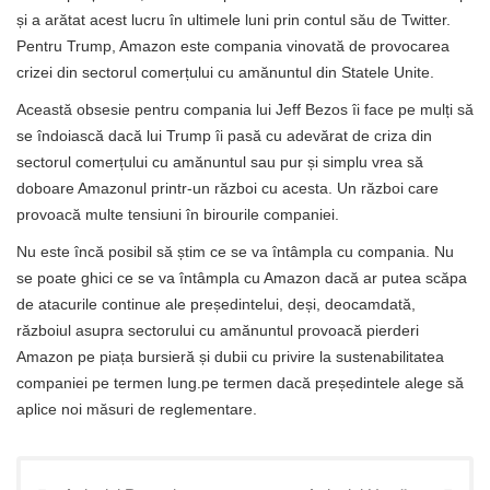
și a arătat acest lucru în ultimele luni prin contul său de Twitter.
Pentru Trump, Amazon este compania vinovată de provocarea
crizei din sectorul comerțului cu amănuntul din Statele Unite.
Această obsesie pentru compania lui Jeff Bezos îi face pe mulți să
se îndoiască dacă lui Trump îi pasă cu adevărat de criza din
sectorul comerțului cu amănuntul sau pur și simplu vrea să
doboare Amazonul printr-un război cu acesta. Un război care
provoacă multe tensiuni în birourile companiei.
Nu este încă posibil să știm ce se va întâmpla cu compania. Nu
se poate ghici ce se va întâmpla cu Amazon dacă ar putea scăpa
de atacurile continue ale președintelui, deși, deocamdată,
războiul asupra sectorului cu amănuntul provoacă pierderi
Amazon pe piața bursieră și dubii cu privire la sustenabilitatea
companiei pe termen lung.pe termen dacă președintele alege să
aplice noi măsuri de reglementare.