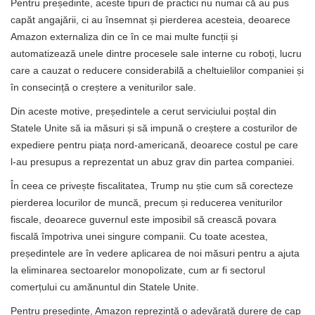
Pentru președinte, aceste tipuri de practici nu numai că au pus
capăt angajării, ci au însemnat și pierderea acesteia, deoarece
Amazon externaliza din ce în ce mai multe funcții și
automatizează unele dintre procesele sale interne cu roboți, lucru
care a cauzat o reducere considerabilă a cheltuielilor companiei și
în consecință o creștere a veniturilor sale.
Din aceste motive, președintele a cerut serviciului poștal din
Statele Unite să ia măsuri și să impună o creștere a costurilor de
expediere pentru piața nord-americană, deoarece costul pe care
l-au presupus a reprezentat un abuz grav din partea companiei.
În ceea ce privește fiscalitatea, Trump nu știe cum să corecteze
pierderea locurilor de muncă, precum și reducerea veniturilor
fiscale, deoarece guvernul este imposibil să crească povara
fiscală împotriva unei singure companii. Cu toate acestea,
președintele are în vedere aplicarea de noi măsuri pentru a ajuta
la eliminarea sectoarelor monopolizate, cum ar fi sectorul
comerțului cu amănuntul din Statele Unite.
Pentru președinte, Amazon reprezintă o adevărată durere de cap