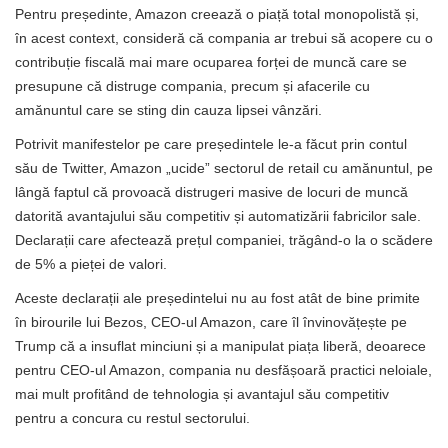
Pentru președinte, Amazon creează o piață total monopolistă și,
în acest context, consideră că compania ar trebui să acopere cu o
contribuție fiscală mai mare ocuparea forței de muncă care se
presupune că distruge compania, precum și afacerile cu
amănuntul care se sting din cauza lipsei vânzări.
Potrivit manifestelor pe care președintele le-a făcut prin contul
său de Twitter, Amazon „ucide” sectorul de retail cu amănuntul, pe
lângă faptul că provoacă distrugeri masive de locuri de muncă
datorită avantajului său competitiv și automatizării fabricilor sale.
Declarații care afectează prețul companiei, trăgând-o la o scădere
de 5% a pieței de valori.
Aceste declarații ale președintelui nu au fost atât de bine primite
în birourile lui Bezos, CEO-ul Amazon, care îl învinovățește pe
Trump că a insuflat minciuni și a manipulat piața liberă, deoarece
pentru CEO-ul Amazon, compania nu desfășoară practici neloiale,
mai mult profitând de tehnologia și avantajul său competitiv
pentru a concura cu restul sectorului.