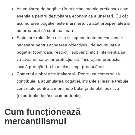
Acumularea de bogăție (în principal metale prețioase) este
esențială pentru dezvoltarea economică a unei țări. Cu cât
acumularea bogăției este mai mare, cu atât prosperitatea și
puterea politică sunt mai mari.
Statul are rolul de a utiliza și impune toate mecanismele
necesare pentru atingerea obiectivului de acumulare a
bogăției (controale, restricții, subvenții etc.) Intervenția sa
va avea un caracter protecționist, încurajând producția
locală protejând-o în același timp. producători.
Comerțul global este inalterabil. Pentru ca comerțul să
contribuie la acumularea bogăției, intrările și ieșirile trebuie
controlate pentru a menține o balanță de plăți pozitivă
(exporturile depășesc importurile)
Cum funcționează
mercantilismul