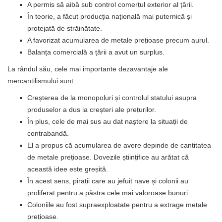
A permis să aibă sub control comerțul exterior al țării.
În teorie, a făcut producția națională mai puternică și
protejată de străinătate.
A favorizat acumularea de metale prețioase precum aurul.
Balanța comercială a țării a avut un surplus.
La rândul său, cele mai importante dezavantaje ale
mercantilismului sunt:
Creșterea de la monopoluri și controlul statului asupra
produselor a dus la creșteri ale prețurilor.
În plus, cele de mai sus au dat naștere la situații de
contrabandă.
El a propus că acumularea de avere depinde de cantitatea
de metale prețioase. Dovezile științifice au arătat că
această idee este greșită.
În acest sens, pirații care au jefuit nave și colonii au
proliferat pentru a păstra cele mai valoroase bunuri.
Coloniile au fost supraexploatate pentru a extrage metale
prețioase.