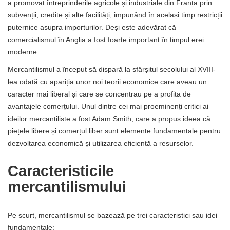
a promovat întreprinderile agricole și industriale din Franța prin
subvenții, credite și alte facilități, impunând în același timp restricții
puternice asupra importurilor. Deși este adevărat că
comercialismul în Anglia a fost foarte important în timpul erei
moderne.
Mercantilismul a început să dispară la sfârșitul secolului al XVIII-
lea odată cu apariția unor noi teorii economice care aveau un
caracter mai liberal și care se concentrau pe a profita de
avantajele comerțului. Unul dintre cei mai proeminenți critici ai
ideilor mercantiliste a fost Adam Smith, care a propus ideea că
piețele libere și comerțul liber sunt elemente fundamentale pentru
dezvoltarea economică și utilizarea eficientă a resurselor.
Caracteristicile
mercantilismului
Pe scurt, mercantilismul se bazează pe trei caracteristici sau idei
fundamentale: