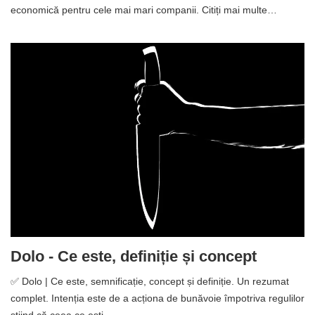
economică pentru cele mai mari companii. Citiți mai multe…
Dolo - Ce este, definiție și concept
✅ Dolo | Ce este, semnificație, concept și definiție. Un rezumat
complet. Intenția este de a acționa de bunăvoie împotriva regulilor