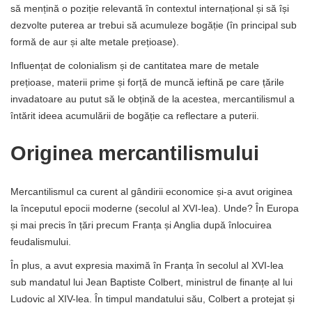
să mențină o poziție relevantă în contextul internațional și să își
dezvolte puterea ar trebui să acumuleze bogăție (în principal sub
formă de aur și alte metale prețioase).
Influențat de colonialism și de cantitatea mare de metale
prețioase, materii prime și forță de muncă ieftină pe care țările
invadatoare au putut să le obțină de la acestea, mercantilismul a
întărit ideea acumulării de bogăție ca reflectare a puterii.
Originea mercantilismului
Mercantilismul ca curent al gândirii economice și-a avut originea
la începutul epocii moderne (secolul al XVI-lea). Unde? În Europa
și mai precis în țări precum Franța și Anglia după înlocuirea
feudalismului.
În plus, a avut expresia maximă în Franța în secolul al XVI-lea
sub mandatul lui Jean Baptiste Colbert, ministrul de finanțe al lui
Ludovic al XIV-lea. În timpul mandatului său, Colbert a protejat și