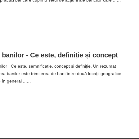
ractici bancare cuprind setul de acțiuni ale băncilor care ...…
banilor - Ce este, definiție și concept
or | Ce este, semnificație, concept și definiție. Un rezumat
a banilor este trimiterea de bani între două locații geografice
e în general ...…