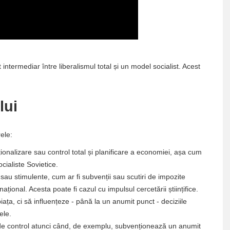
intermediar între liberalismul total și un model socialist. Acest
lui
ele:
onalizare sau control total și planificare a economiei, așa cum
cialiste Sovietice.
t sau stimulente, cum ar fi subvenții sau scutiri de impozite
național. Acesta poate fi cazul cu impulsul cercetării științifice.
ța, ci să influențeze - până la un anumit punct - deciziile
ele.
l de control atunci când, de exemplu, subvenționează un anumit