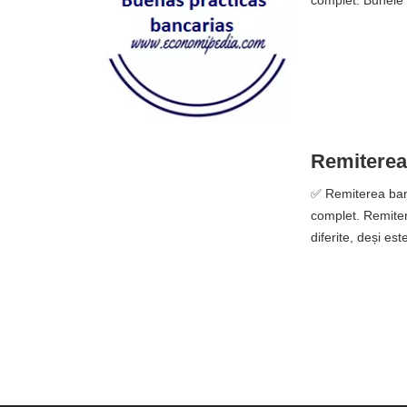
complet. Bunele p
Remiterea 
✅ Remiterea banil
complet. Remitere
diferite, deși est