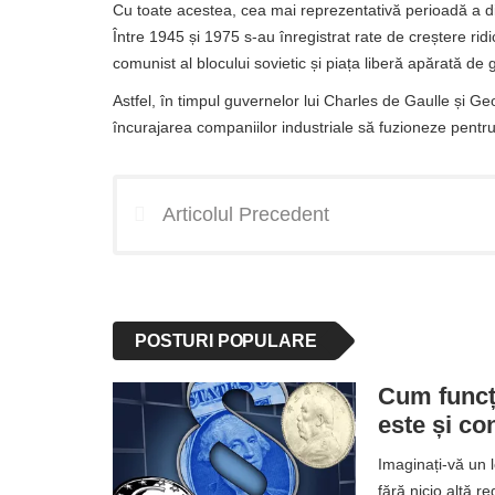
Cu toate acestea, cea mai reprezentativă perioadă a di
Între 1945 și 1975 s-au înregistrat rate de creștere ri
comunist al blocului sovietic și piața liberă apărată de
Astfel, în timpul guvernelor lui Charles de Gaulle și
încurajarea companiilor industriale să fuzioneze pentru
Articolul Precedent
POSTURI POPULARE
Cum funcți
este și co
Imaginați-vă un 
fără nicio altă r