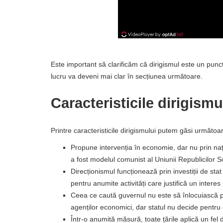
Este important să clarificăm că dirigismul este un punct 
lucru va deveni mai clar în secțiunea următoare.
Caracteristicile dirigismu
Printre caracteristicile dirigismului putem găsi următoar
Propune intervenția în economie, dar nu prin nați
a fost modelul comunist al Uniunii Republicilor So
Direcționismul funcționează prin investiții de sta
pentru anumite activități care justifică un interes 
Ceea ce caută guvernul nu este să înlocuiască pia
agenților economici, dar statul nu decide pentru 
Într-o anumită măsură, toate țările aplică un fe