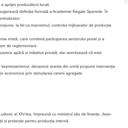
 sprijini producătorii locali.
sugerează definiția formală a Academiei Regale Spaniole. În
ntralizator.
une, la fel ca marxismul, controlul mijloacelor de producție
mie mixtă, care combină participarea sectorului privat și a
nism de reglementare.
rece apără și inițiativa privată, dar avertizează că este
keynesianismul, deoarece acesta din urmă propune intervenția
elor economice prin stimularea cererii agregate.
udovic al XIV-lea, împreună cu ministrul său de finanțe, Jean-
 și protecție pentru producția internă.