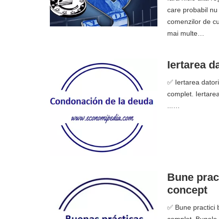
care probabil nu
comenzilor de cu
mai multe…
Iertarea da
✅ Iertarea datori
complet. Iertarea
...…
Bune pract
concept
✅ Bune practici b