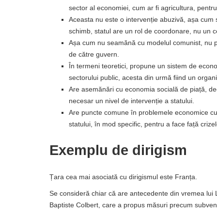
sector al economiei, cum ar fi agricultura, pentru a
Aceasta nu este o intervenție abuzivă, așa cum 
schimb, statul are un rol de coordonare, nu un ce
Așa cum nu seamănă cu modelul comunist, nu prop
de către guvern.
În termeni teoretici, propune un sistem de econo
sectorului public, acesta din urmă fiind un orga
Are asemănări cu economia socială de piață, deoa
necesar un nivel de intervenție a statului.
Are puncte comune în problemele economice cu 
statului, în mod specific, pentru a face față criz
Exemplu de dirigism
Țara cea mai asociată cu dirigismul este Franța.
Se consideră chiar că are antecedente din vremea lui L
Baptiste Colbert, care a propus măsuri precum subvenții