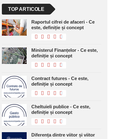
TOP ARTICOLE
Raportul cifrei de afaceri - Ce
este, definiție și concept
Ministerul Finanțelor - Ce este,
definiție și concept
Contract futures - Ce este,
definiție și concept
Cheltuieli publice - Ce este,
definiție și concept
Diferența dintre viitor și viitor