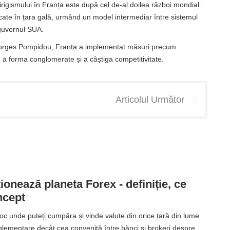
rigismului în Franța este după cel de-al doilea război mondial.
dicate în țara gală, urmând un model intermediar între sistemul
 guvernul SUA.
 Georges Pompidou, Franța a implementat măsuri precum
 a forma conglomerate și a câștiga competitivitate.
Articolul Următor
onează planeta Forex - definiție, ce
ncept
loc unde puteți cumpăra și vinde valute din orice țară din lume
eglementare decât cea convenită între bănci și brokeri despre