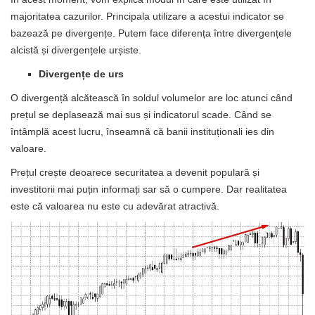
majoritatea cazurilor. Principala utilizare a acestui indicator se
bazează pe divergențe. Putem face diferența între divergențele
alcistă și divergențele urșiste.
Divergențe de urs
O divergență alcătească în soldul volumelor are loc atunci când
prețul se deplasează mai sus și indicatorul scade. Când se
întâmplă acest lucru, înseamnă că banii instituționali ies din
valoare.
Prețul crește deoarece securitatea a devenit populară și
investitorii mai puțin informați sar să o cumpere. Dar realitatea
este că valoarea nu este cu adevărat atractivă.