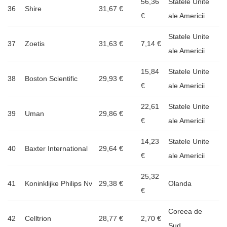
56,36
Statele Unite
36
Shire
31,67 €
€
ale Americii
Statele Unite
37
Zoetis
31,63 €
7,14 €
ale Americii
15,84
Statele Unite
38
Boston Scientific
29,93 €
€
ale Americii
22,61
Statele Unite
39
Uman
29,86 €
€
ale Americii
14,23
Statele Unite
40
Baxter International
29,64 €
€
ale Americii
25,32
41
Koninklijke Philips Nv
29,38 €
Olanda
€
Coreea de
42
Celltrion
28,77 €
2,70 €
Sud