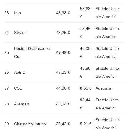
58,68
Statele Unite
23
Imn
48,38 €
€
ale Americii
18,46
Statele Unite
24
Stryker
48,25 €
€
ale Americii
Becton Dickinson și
46,05
Statele Unite
25
47,49 €
Co
€
ale Americii
45,88
Statele Unite
26
Aetna
47,23 €
€
ale Americii
27
CSL
44,90 €
8,65 €
Australia
98,44
Statele Unite
28
Allergan
43,04 €
€
ale Americii
Statele Unite
29
Chirurgical intuitiv
38,43 €
5,21 €
ale Americii