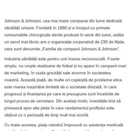
Johnson & Johnson, cea mai mare companie din lume dedicată
sănătății umane. Fondată în 1886 și a început cu primele
consumabile chirurgicale sterile produse în serie din lume, astăzi
un secol mai târziu are o organizație corporativă de 230 de filiale,
care sunt denumite „Familia de companii Johnson & Johnson”.
Industria sănătății este pentru unii marea necunoscută. Foarte
simplu, nu umple stadioane de fotbal și nu apare în campanii mari
de marketing, în ciuda greutății sale enorme în societatea
noastră. Această piață, de multe ori copleșită de probleme etice,
este marea mașinărie limitată de o societate divizată, în care
progresul și finanțarea pe care le presupune sunt încetinite de
lungul proces de cercetare. Din același motiv, investițiile tind să
privească spre alte piețe în care randamentul profitului este
obținut cu o perioadă de timp mult mai scurtă.
Cu toate acestea, piața roboticii împreună cu asistența medicală