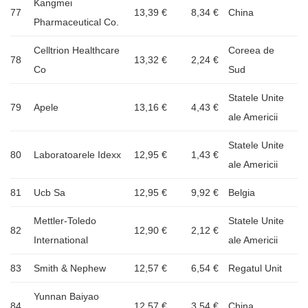
Kangmei
77
13,39 €
8,34 €
China
Pharmaceutical Co.
Celltrion Healthcare
Coreea de
78
13,32 €
2,24 €
Co
Sud
Statele Unite
79
Apele
13,16 €
4,43 €
ale Americii
Statele Unite
80
Laboratoarele Idexx
12,95 €
1,43 €
ale Americii
81
Ucb Sa
12,95 €
9,92 €
Belgia
Mettler-Toledo
Statele Unite
82
12,90 €
2,12 €
International
ale Americii
83
Smith & Nephew
12,57 €
6,54 €
Regatul Unit
Yunnan Baiyao
84
12,57 €
3,54 €
China