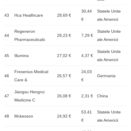
30,44
Statele Unite
43
Hca Healthcare
28,69 €
€
ale Americii
Regeneron
Statele Unite
44
28,23 €
7,29 €
Pharmaceuticals
ale Americii
Statele Unite
45
Illumina
27,02 €
4,37 €
ale Americii
Fresenius Medical
24,03
46
26,57 €
Germania
Care &
€
Jiangsu Hengrui
47
26,08 €
2,31 €
China
Medicine C
53,41
Statele Unite
48
Mckesson
24,92 €
€
ale Americii