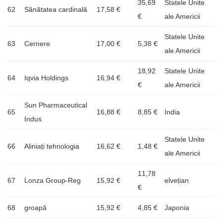
35,69
Statele Unite
62
Sănătatea cardinală
17,58 €
€
ale Americii
Statele Unite
63
Cernere
17,00 €
5,38 €
ale Americii
18,92
Statele Unite
64
Iqvia Holdings
16,94 €
€
ale Americii
Sun Pharmaceutical
65
16,88 €
8,85 €
India
Indus
Statele Unite
66
Aliniați tehnologia
16,62 €
1,48 €
ale Americii
11,78
67
Lonza Group-Reg
15,92 €
elvețian
€
68
groapă
15,92 €
4,85 €
Japonia