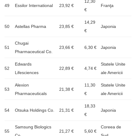
12,30
49
Essilor International
23,92 €
Franţa
€
14,29
50
Astellas Pharma
23,85 €
Japonia
€
Chugai
51
23,66 €
6,30 €
Japonia
Pharmaceutical Co.
Edwards
Statele Unite
52
22,89 €
4,74 €
Lifesciences
ale Americii
Alexion
11,30
Statele Unite
53
21,38 €
Pharmaceuticals
€
ale Americii
18,33
54
Otsuka Holdings Co.
21,31 €
Japonia
€
Samsung Biologics
Coreea de
55
21,27 €
5,60 €
Co.
Sud