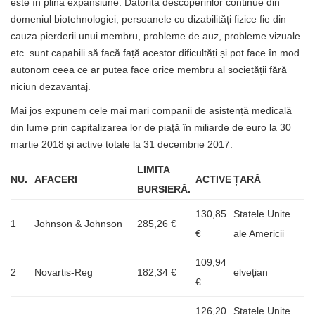
este în plină expansiune. Datorită descoperirilor continue din
domeniul biotehnologiei, persoanele cu dizabilități fizice fie din
cauza pierderii unui membru, probleme de auz, probleme vizuale
etc. sunt capabili să facă față acestor dificultăți și pot face în mod
autonom ceea ce ar putea face orice membru al societății fără
niciun dezavantaj.
Mai jos expunem cele mai mari companii de asistență medicală
din lume prin capitalizarea lor de piață în miliarde de euro la 30
martie 2018 și active totale la 31 decembrie 2017:
LIMITA
NU.
AFACERI
ACTIVE
ȚARĂ
BURSIERĂ.
130,85
Statele Unite
1
Johnson & Johnson
285,26 €
€
ale Americii
109,94
2
Novartis-Reg
182,34 €
elvețian
€
126,20
Statele Unite