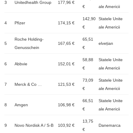
3
Unitedhealth Group
177,96 €
€
ale Americii
142,90
Statele Unite
4
Pfizer
174,15 €
€
ale Americii
Roche Holding-
65,51
5
167,65 €
elvețian
Genusschein
€
58,88
Statele Unite
6
Abbvie
152,01 €
€
ale Americii
73,09
Statele Unite
7
Merck & Co …
121,53 €
€
ale Americii
66,51
Statele Unite
8
Amgen
106,98 €
€
ale Americii
13,75
9
Novo Nordisk A / S-B
103,92 €
Danemarca
€