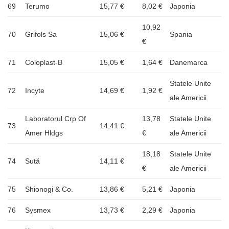
69
Terumo
15,77 €
8,02 €
Japonia
10,92
70
Grifols Sa
15,06 €
Spania
€
71
Coloplast-B
15,05 €
1,64 €
Danemarca
Statele Unite
72
Incyte
14,69 €
1,92 €
ale Americii
Laboratorul Crp Of
13,78
Statele Unite
73
14,41 €
Amer Hldgs
€
ale Americii
18,18
Statele Unite
74
Sută
14,11 €
€
ale Americii
75
Shionogi & Co.
13,86 €
5,21 €
Japonia
76
Sysmex
13,73 €
2,29 €
Japonia