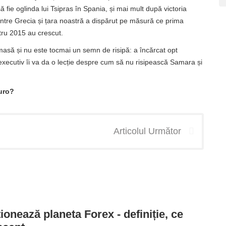
 fie oglinda lui Tsipras în Spania, și mai mult după victoria
e între Grecia și țara noastră a dispărut pe măsură ce prima
tru 2015 au crescut.
asă și nu este tocmai un semn de risipă: a încărcat opt ​​
ecutiv îi va da o lecție despre cum să nu risipească Samara și
euro?
Articolul Următor
onează planeta Forex - definiție, ce