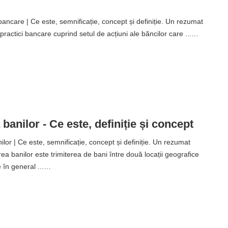
ancare | Ce este, semnificație, concept și definiție. Un rezumat
ractici bancare cuprind setul de acțiuni ale băncilor care ...…
banilor - Ce este, definiție și concept
or | Ce este, semnificație, concept și definiție. Un rezumat
a banilor este trimiterea de bani între două locații geografice
e în general ...…