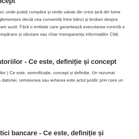
ncept
loc unde puteți cumpăra și vinde valute din orice țară din lume
eglementare decât cea convenită între bănci și brokeri despre
 am auzit. Fără o entitate care garantează executarea corectă a
mpărare și vânzare sau chiar transparența informațiilor Citiți
toriilor - Ce este, definiție și concept
ilor | Ce este, semnificație, concept și definiție. Un rezumat
 datoriei, remisiunea sau iertarea este actul juridic prin care un
ici bancare - Ce este, definiție și