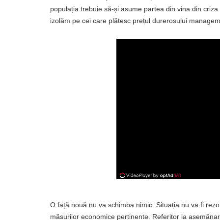
populația trebuie să-și asume partea din vina din criza
izolăm pe cei care plătesc prețul durerosului manageme
O față nouă nu va schimba nimic. Situația nu va fi rezol
măsurilor economice pertinente. Referitor la asemănare