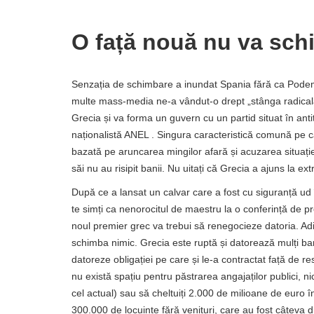
O față nouă nu va sch
Senzația de schimbare a inundat Spania fără ca Podemos
multe mass-media ne-a vândut-o drept „stânga radicală”
Grecia și va forma un guvern cu un partid situat în ant
naționalistă ANEL . Singura caracteristică comună pe
bazată pe aruncarea mingilor afară și acuzarea situației
săi nu au risipit banii. Nu uitați că Grecia a ajuns la ex
După ce a lansat un calvar care a fost cu siguranță ud 
te simți ca nenorocitul de maestru la o conferință de pre
noul premier grec va trebui să renegocieze datoria. Adi
schimba nimic. Grecia este ruptă și datorează mulți ban
datoreze obligației pe care și le-a contractat față de res
nu există spațiu pentru păstrarea angajaților publici, ni
cel actual) sau să cheltuiți 2.000 de milioane de euro în
300.000 de locuințe fără venituri, care au fost câteva d