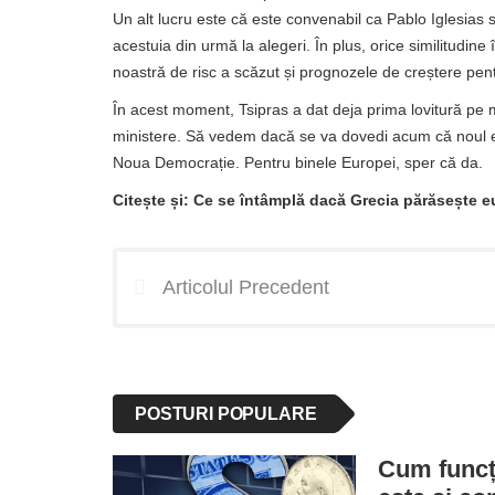
Un alt lucru este că este convenabil ca Pablo Iglesias să
acestuia din urmă la alegeri. În plus, orice similitudin
noastră de risc a scăzut și prognozele de creștere pen
În acest moment, Tsipras a dat deja prima lovitură pe m
ministere. Să vedem dacă se va dovedi acum că noul ex
Noua Democrație. Pentru binele Europei, sper că da.
Citește și: Ce se întâmplă dacă Grecia părăsește 
Articolul Precedent
POSTURI POPULARE
Cum funcți