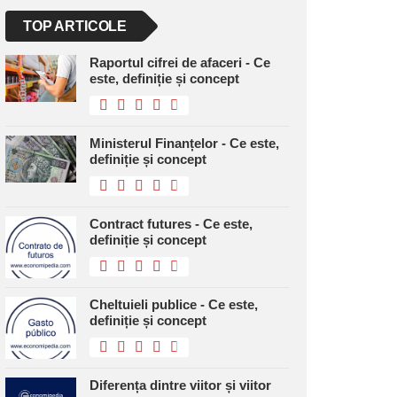
TOP ARTICOLE
Raportul cifrei de afaceri - Ce
este, definiție și concept
Ministerul Finanțelor - Ce este,
definiție și concept
Contract futures - Ce este,
definiție și concept
Cheltuieli publice - Ce este,
definiție și concept
Diferența dintre viitor și viitor