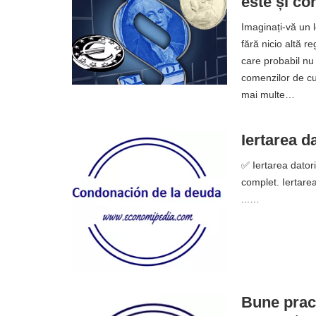
este și co
Imaginați-vă un 
fără nicio altă r
care probabil nu
comenzilor de cu
mai multe…
Iertarea da
✅ Iertarea datori
complet. Iertarea
...…
Bune pract