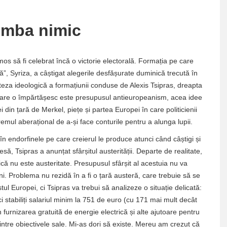
imba nimic
 să fi celebrat încă o victorie electorală. Formația pe care
, Syriza, a câștigat alegerile desfășurate duminică trecută în
iteza ideologică a formațiunii conduse de Alexis Tsipras, dreapta
 care o împărtășesc este presupusul antieuropeanism, acea idee
 din țară de Merkel, piețe și partea Europei în care politicienii
tremul aberațional de a-și face conturile pentru a alunga lupii.
în endorfinele pe care creierul le produce atunci când câștigi și
să, Tsipras a anunțat sfârșitul austerității. Departe de realitate,
că nu este austeritate. Presupusul sfârșit al acestuia nu va
i. Problema nu rezidă în a fi o țară austeră, care trebuie să se
tul Europei, ci Tsipras va trebui să analizeze o situație delicată:
ci stabiliți salariul minim la 751 de euro (cu 171 mai mult decât
 furnizarea gratuită de energie electrică și alte ajutoare pentru
intre obiectivele sale. Mi-aș dori să existe. Mereu am crezut că