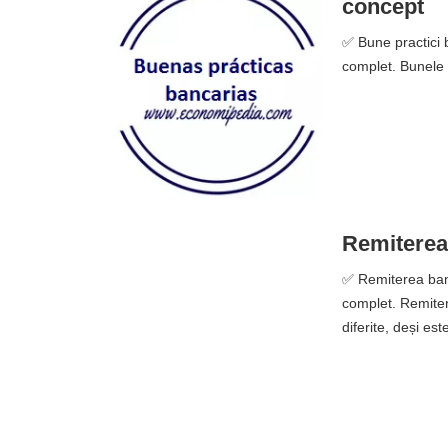
concept
✅ Bune practici b
complet. Bunele p
Remiterea 
✅ Remiterea banil
complet. Remitere
diferite, deși est