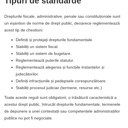
Tipuri de standarde
Drepturile fiscale, administrative, penale sau constituționale sunt
un eșantion de norme de drept public, deoarece reglementează
acest tip de chestiuni:
Definiți și protejați drepturile fundamentale.
Stabiliți un sistem fiscal.
Stabiliți un sistem de bugetare.
Reglementează puterile statului.
Reglementează alegerea și funcțiile instanțelor și
judecătorilor.
Definiți infracțiunile și pedepsele corespunzătoare.
Stabiliți procesul judiciar (termene, resurse etc.).
Toate aceste reguli sunt obligatorii, o trăsătură caracteristică a
acestui drept public, întrucât drepturile fundamentale, termenele
de depunere a unei contestații sau competențele administrațiilor
publice nu pot fi negociate.