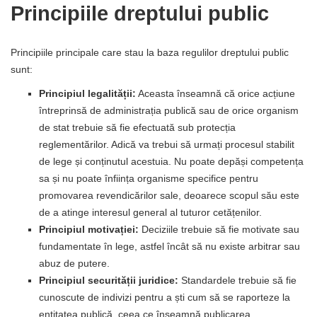
Principiile dreptului public
Principiile principale care stau la baza regulilor dreptului public
sunt:
Principiul legalității:
Aceasta înseamnă că orice acțiune
întreprinsă de administrația publică sau de orice organism
de stat trebuie să fie efectuată sub protecția
reglementărilor. Adică va trebui să urmați procesul stabilit
de lege și conținutul acestuia. Nu poate depăși competența
sa și nu poate înființa organisme specifice pentru
promovarea revendicărilor sale, deoarece scopul său este
de a atinge interesul general al tuturor cetățenilor.
Principiul motivației:
Deciziile trebuie să fie motivate sau
fundamentate în lege, astfel încât să nu existe arbitrar sau
abuz de putere.
Principiul securității juridice:
Standardele trebuie să fie
cunoscute de indivizi pentru a ști cum să se raporteze la
entitatea publică, ceea ce înseamnă publicarea