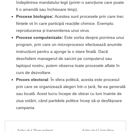
îndeplinirea mandatului legii (printr-o sancțiune care poate
fi o amendă sau închisoare timp).
Procese biologice:
Acestea sunt procesele prin care trec
ființele vii în care participă reacțiile chimice. Exemplu:
reproducerea și transmiterea unui virus.
Procese computerizate:
Este vorba despre pornirea unui
program, prin care un microprocesor efectuează anumite
instrucțiuni pentru a ajunge la o stare finală. Dacă
deschidem managerul de sarcini pe computerul sau
laptopul nostru, putem observa toate procesele aflate în
curs de dezvoltare.
Proces electoral
: În sfera politică, acesta este procesul
prin care se organizează alegeri într-o țară, fie ea generală
sau locală. Acest lucru începe de obicei cu luni înainte de
ziua votării, când partidele politice încep să-și desfășoare
campania.
Articolul Precedent
Articolul Următor