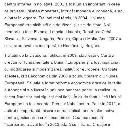
pentru intrarea în noi state. 2001 a fost un an important în ceea
ce privește uniunea monetară, întrucât moneda europeană, euro,
a intrat în vigoare. Trei ani mai târziu, în 2004, Uniunea
Europeană era alcătuită din douăzeci și cinci de state. Noii
membri au fost: Estonia, Letonia, Lituania, Republica Cehă,
Slovacia, Slovenia, Ungaria, Polonia, Cipru și Malta. Anul 2007 a
sosit și au avut loc încorporările României și Bulgariei.
Tratatul de la Lisabona, ratificat în 2009, stabilește o Cartă a
drepturilor fundamentale a Uniunii Europene și a fost însărcinat
cu modificarea și modernizarea instituțiilor europene. Cu toate
acestea, criza economică din 2008 a zguduit puternic Uniunea
Europeană. Situația a forțat reforme economice drastice în țările
europene și s-a lucrat în uniunea bancară pentru a realiza un
sector financiar mai sigur și mai fiabil. În ciuda faptului că Uniunii
Europene i-a fost acordat Premiul Nobel pentru Pace în 2012, a
apărut o importantă mișcare eurosceptică, printre alte motive,
pentru gestionarea crizei economice. Cea mai recentă
încorporare a avut loc în 2013 odată cu intrarea Croației în