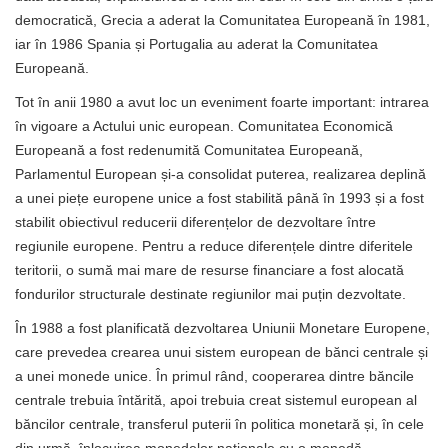
democratică, Grecia a aderat la Comunitatea Europeană în 1981,
iar în 1986 Spania și Portugalia au aderat la Comunitatea
Europeană.
Tot în anii 1980 a avut loc un eveniment foarte important: intrarea
în vigoare a Actului unic european. Comunitatea Economică
Europeană a fost redenumită Comunitatea Europeană,
Parlamentul European și-a consolidat puterea, realizarea deplină
a unei piețe europene unice a fost stabilită până în 1993 și a fost
stabilit obiectivul reducerii diferențelor de dezvoltare între
regiunile europene. Pentru a reduce diferențele dintre diferitele
teritorii, o sumă mai mare de resurse financiare a fost alocată
fondurilor structurale destinate regiunilor mai puțin dezvoltate.
În 1988 a fost planificată dezvoltarea Uniunii Monetare Europene,
care prevedea crearea unui sistem european de bănci centrale și
a unei monede unice. În primul rând, cooperarea dintre băncile
centrale trebuia întărită, apoi trebuia creat sistemul european al
băncilor centrale, transferul puterii în politica monetară și, în cele