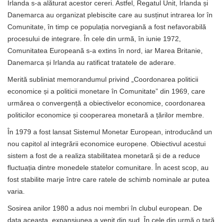
Irlanda s-a alăturat acestor cereri. Astfel, Regatul Unit, Irlanda și
Danemarca au organizat plebiscite care au susținut intrarea lor în
Comunitate, în timp ce populația norvegiană a fost nefavorabilă
procesului de integrare. În cele din urmă, în iunie 1972,
Comunitatea Europeană s-a extins în nord, iar Marea Britanie,
Danemarca și Irlanda au ratificat tratatele de aderare.
Merită subliniat memorandumul privind „Coordonarea politicii
economice și a politicii monetare în Comunitate” din 1969, care
urmărea o convergență a obiectivelor economice, coordonarea
politicilor economice și cooperarea monetară a țărilor membre.
În 1979 a fost lansat Sistemul Monetar European, introducând un
nou capitol al integrării economice europene. Obiectivul acestui
sistem a fost de a realiza stabilitatea monetară și de a reduce
fluctuația dintre monedele statelor comunitare. În acest scop, au
fost stabilite marje între care ratele de schimb nominale ar putea
varia.
Sosirea anilor 1980 a adus noi membri în clubul european. De
data aceasta, expansiunea a venit din sud. În cele din urmă o țară