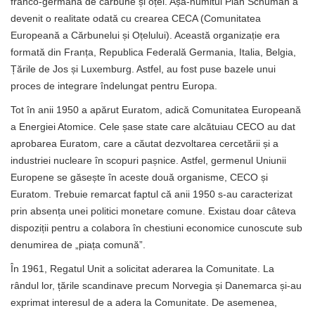
franco-germană de cărbune și oțel. Așa-numitul Plan Schuman a
devenit o realitate odată cu crearea CECA (Comunitatea
Europeană a Cărbunelui și Oțelului). Această organizație era
formată din Franța, Republica Federală Germania, Italia, Belgia,
Țările de Jos și Luxemburg. Astfel, au fost puse bazele unui
proces de integrare îndelungat pentru Europa.
Tot în anii 1950 a apărut Euratom, adică Comunitatea Europeană
a Energiei Atomice. Cele șase state care alcătuiau CECO au dat
aprobarea Euratom, care a căutat dezvoltarea cercetării și a
industriei nucleare în scopuri pașnice. Astfel, germenul Uniunii
Europene se găsește în aceste două organisme, CECO și
Euratom. Trebuie remarcat faptul că anii 1950 s-au caracterizat
prin absența unei politici monetare comune. Existau doar câteva
dispoziții pentru a colabora în chestiuni economice cunoscute sub
denumirea de „piața comună”.
În 1961, Regatul Unit a solicitat aderarea la Comunitate. La
rândul lor, țările scandinave precum Norvegia și Danemarca și-au
exprimat interesul de a adera la Comunitate. De asemenea,