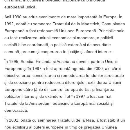
din urmă, înlocuirea monedelor naționale cu o monedă
europeană unică.
Anii 1990 au adus evenimente de mare importanță în Europa. În
1992, odată cu semnarea Tratatului de la Maastrich, Comunitatea
Europeană a fost redenumită Uniunea Europeană. Principiile sale
au fost: realizarea uniunii economice și monetare, o politică
socială bine coordonată, o politică externă și de securitate
comună, precum și cooperarea în justiție și afaceri interne.
În 1995, Suedia, Finlanda și Austria au devenit parte a Uniunii
Europene și în 1997 a fost aprobată agenda din 2000, ale cărei
obiective erau: consolidarea și remodelarea fondurilor structurale
și de coeziune pentru reducerea diferențelor, extinderea Uniunii
Europene către țările din centrul Europa de Est și finanțarea
politicilor interne și de extindere. Tot în 1997 a fost semnat
Tratatul de la Amsterdam, adâncind o Europă mai socială și
democratică.
În 2001, odată cu semnarea Tratatului de la Nisa, a fost stabilit un
nou echilibru al puterii europene în timp ce pregătea Uniunea