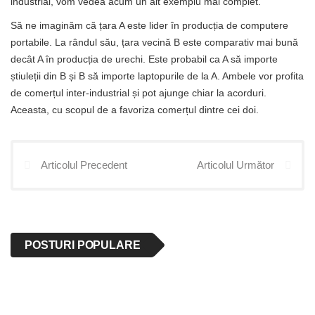
industrial, vom vedea acum un alt exemplu mai complet.
Să ne imaginăm că țara A este lider în producția de computere
portabile. La rândul său, țara vecină B este comparativ mai bună
decât A în producția de urechi. Este probabil ca A să importe
știuleții din B și B să importe laptopurile de la A. Ambele vor profita
de comerțul inter-industrial și pot ajunge chiar la acorduri.
Aceasta, cu scopul de a favoriza comerțul dintre cei doi.
Articolul Precedent
Articolul Următor
POSTURI POPULARE