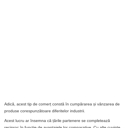
Adică, acest tip de comerț constă în cumpărarea și vânzarea de
produse corespunzătoare diferitelor industrii.
Acest lucru ar însemna că țările partenere se completează
reciproc în funcție de avantajele lor comparative. Cu alte cuvinte,