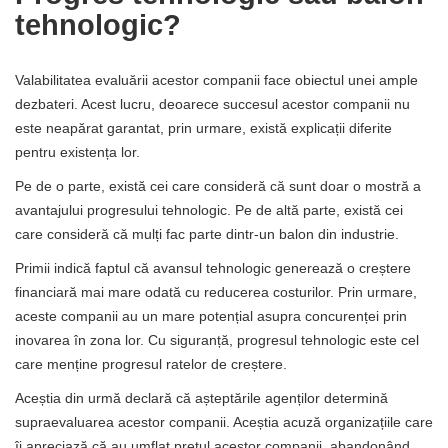
tehnologic?
Valabilitatea evaluării acestor companii face obiectul unei ample
dezbateri. Acest lucru, deoarece succesul acestor companii nu
este neapărat garantat, prin urmare, există explicații diferite
pentru existența lor.
Pe de o parte, există cei care consideră că sunt doar o mostră a
avantajului progresului tehnologic. Pe de altă parte, există cei
care consideră că mulți fac parte dintr-un balon din industrie.
Primii indică faptul că avansul tehnologic generează o creștere
financiară mai mare odată cu reducerea costurilor. Prin urmare,
aceste companii au un mare potențial asupra concurenței prin
inovarea în zona lor. Cu siguranță, progresul tehnologic este cel
care menține progresul ratelor de creștere.
Aceștia din urmă declară că așteptările agenților determină
supraevaluarea acestor companii. Aceștia acuză organizațiile care
îi apreciază că au umflat prețul acestor companii, abandonând