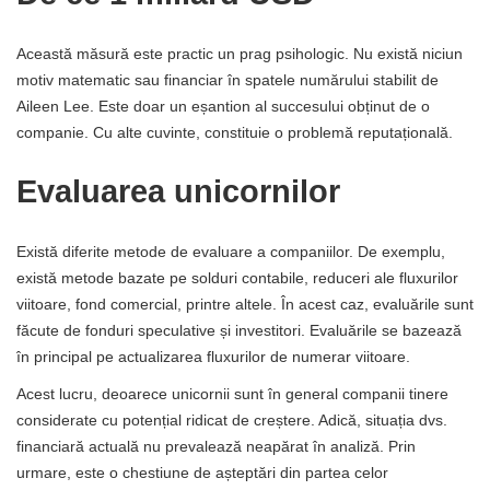
Această măsură este practic un prag psihologic. Nu există niciun
motiv matematic sau financiar în spatele numărului stabilit de
Aileen Lee. Este doar un eșantion al succesului obținut de o
companie. Cu alte cuvinte, constituie o problemă reputațională.
Evaluarea unicornilor
Există diferite metode de evaluare a companiilor. De exemplu,
există metode bazate pe solduri contabile, reduceri ale fluxurilor
viitoare, fond comercial, printre altele. În acest caz, evaluările sunt
făcute de fonduri speculative și investitori. Evaluările se bazează
în principal pe actualizarea fluxurilor de numerar viitoare.
Acest lucru, deoarece unicornii sunt în general companii tinere
considerate cu potențial ridicat de creștere. Adică, situația dvs.
financiară actuală nu prevalează neapărat în analiză. Prin
urmare, este o chestiune de așteptări din partea celor