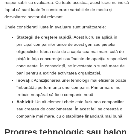
responsabili cu evaluarea. Cu toate acestea, acest lucru nu indică
faptul că sunt luate în considerare variabilele de mediu și
dezvoltarea sectorului relevant.
Unele considerații luate în evaluare sunt următoarele:
Strategii de creștere rapidă
: Acest lucru se aplică în
principal companiilor unice de acest gen sau piețelor
oligopoliste. Ideea este de a capta cea mai mare cotă de
piață în fața concurenței sau înainte de apariția respectivei
concurențe. În consecință, se investește o sumă mare de
bani pentru a extinde activitatea organizației.
Inovații
: Achiziționarea unei tehnologii mai eficiente poate
îmbunătăți performanța unei companii. Prin urmare, nu
trebuie neapărat să fie o companie nouă.
Achiziții
: Un alt element cheie este fuziunea companiilor
sau crearea de conglomerate. În acest fel, se creează o
companie mai mare, cu o stabilitate financiară mai bună.
Progres tehnologic sau balon