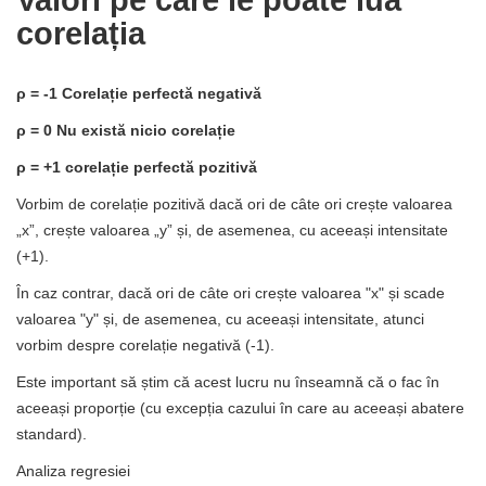
corelația
ρ = -1 Corelație perfectă negativă
ρ = 0 Nu există nicio corelație
ρ = +1 corelație perfectă pozitivă
Vorbim de corelație pozitivă dacă ori de câte ori crește valoarea
„x”, crește valoarea „y” și, de asemenea, cu aceeași intensitate
(+1).
În caz contrar, dacă ori de câte ori crește valoarea "x" și scade
valoarea "y" și, de asemenea, cu aceeași intensitate, atunci
vorbim despre corelație negativă (-1).
Este important să știm că acest lucru nu înseamnă că o fac în
aceeași proporție (cu excepția cazului în care au aceeași abatere
standard).
Analiza regresiei