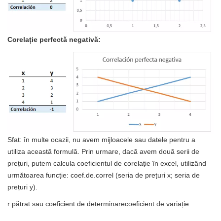
Corelație perfectă negativă:
Sfat: în multe ocazii, nu avem mijloacele sau datele pentru a
utiliza această formulă. Prin urmare, dacă avem două serii de
prețuri, putem calcula coeficientul de corelație în excel, utilizând
următoarea funcție: coef.de.correl (seria de prețuri x; seria de
prețuri y).
r pătrat sau coeficient de determinarecoeficient de variație