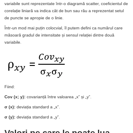
variabile sunt reprezentate într-o diagramă scatter, coeficientul de
corelație liniară va indica cât de bun sau rău a reprezentat setul
de puncte se apropie de o linie.
Într-un mod mai puțin colocvial, îl putem defini ca numărul care
măsoară gradul de intensitate și sensul relației dintre două
variabile.
Fiind:
Cov (x; y):
covarianță între valoarea „x” și „y”.
σ (x):
deviația standard a „x”.
σ (y):
deviația standard a „y”.
Valori pe care le poate lua