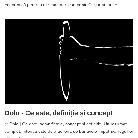
economică pentru cele mai mari companii. Citiți mai multe…
Dolo - Ce este, definiție și concept
✅ Dolo | Ce este, semnificație, concept și definiție. Un rezumat
complet. Intenția este de a acționa de bunăvoie împotriva regulilor