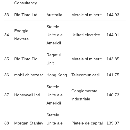
Consultancy
83
Rio Tinto Ltd.
Australia
Metale și minerit
144,93
Statele
Energia
84
Unite ale
Utilitati electrice
144,01
Nextera
Americii
Regatul
85
Rio Tinto Plc
Metale și minerit
143,85
Unit
86
mobil chinezesc
Hong Kong
Telecomunicații
141,75
Statele
Conglomerate
87
Honeywell Intl
Unite ale
140,73
industriale
Americii
Statele
88
Morgan Stanley
Unite ale
Piețele de capital
139,07