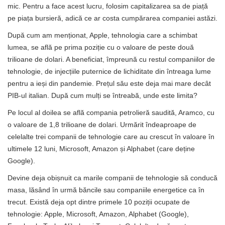
mic. Pentru a face acest lucru, folosim capitalizarea sa de piață
pe piața bursieră, adică ce ar costa cumpărarea companiei astăzi.
După cum am menționat, Apple, tehnologia care a schimbat
lumea, se află pe prima poziție cu o valoare de peste două
trilioane de dolari. A beneficiat, împreună cu restul companiilor de
tehnologie, de injecțiile puternice de lichiditate din întreaga lume
pentru a ieși din pandemie. Prețul său este deja mai mare decât
PIB-ul italian. După cum mulți se întreabă, unde este limita?
Pe locul al doilea se află compania petrolieră saudită, Aramco, cu
o valoare de 1,8 trilioane de dolari. Urmărit îndeaproape de
celelalte trei companii de tehnologie care au crescut în valoare în
ultimele 12 luni, Microsoft, Amazon și Alphabet (care deține
Google).
Devine deja obișnuit ca marile companii de tehnologie să conducă
masa, lăsând în urmă băncile sau companiile energetice ca în
trecut. Există deja opt dintre primele 10 poziții ocupate de
tehnologie: Apple, Microsoft, Amazon, Alphabet (Google),