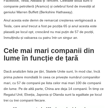
Facebook, Tesla, Alibaba și Tencent. Celelalte două sunt o
companie petrolieră (Aramco) și celebrul fond de investiții al
geniului Warren Buffett (Berkshire Hathaway).
Anul acesta este demn de remarcat creșterea vertiginoasă a
Tesla, care anul trecut a fost pe poziția 65 și anul acesta este
plasată pe locul opt, crescând nu mai puțin de 57 de poziții,
înmulțindu-și valoarea cu patru într-un singur an.
Cele mai mari companii din
lume în funcție de țară
Dacă analizăm lista pe țări, Statele Unite sunt, în mod clar, încă
prima putere mondială în ceea ce privește numărul companiilor
mari, cu 57 de companii pe lista celor mai mari 100 de companii
din lume. Pe de altă parte, China are deja 14 companii. În timp ce
Regatul Unit, Elveția, Japonia și Olanda sunt la egalitate pe locul
trei cu trei companii fiecare.