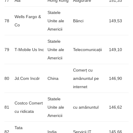
77
Aia
Hong Kong
Asigurare
151,33
Statele
Wells Fargo &
78
Unite ale
Bănci
149,53
Co
Americii
Statele
79
T-Mobile Us Inc
Unite ale
Telecomunicații
149,10
Americii
Comerț cu
80
Jd.Com Incdr
China
amănuntul pe
146,90
internet
Statele
Costco Comert
81
Unite ale
cu amănuntul
146,62
cu ridicata
Americii
Tata
82
India
Servicii IT
145,66