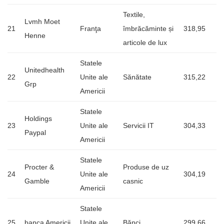
Textile,
Lvmh Moet
21
Franţa
îmbrăcăminte și
318,95
Henne
articole de lux
Statele
Unitedhealth
22
Unite ale
Sănătate
315,22
Grp
Americii
Statele
Holdings
23
Unite ale
Servicii IT
304,33
Paypal
Americii
Statele
Procter &
Produse de uz
24
Unite ale
304,19
Gamble
casnic
Americii
Statele
25
banca Americii
Unite ale
Bănci
299,66