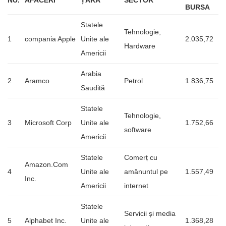
BURSA
Statele
Tehnologie,
1
compania Apple
Unite ale
2.035,72
Hardware
Americii
Arabia
2
Aramco
Petrol
1.836,75
Saudită
Statele
Tehnologie,
3
Microsoft Corp
Unite ale
1.752,66
software
Americii
Statele
Comerț cu
Amazon.Com
4
Unite ale
amănuntul pe
1.557,49
Inc.
Americii
internet
Statele
Servicii și media
5
Alphabet Inc.
Unite ale
1.368,28