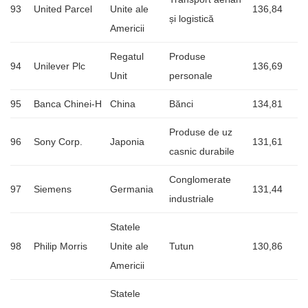
93
United Parcel
Unite ale
136,84
și logistică
Americii
Regatul
Produse
94
Unilever Plc
136,69
Unit
personale
95
Banca Chinei-H
China
Bănci
134,81
Produse de uz
96
Sony Corp.
Japonia
131,61
casnic durabile
Conglomerate
97
Siemens
Germania
131,44
industriale
Statele
98
Philip Morris
Unite ale
Tutun
130,86
Americii
Statele