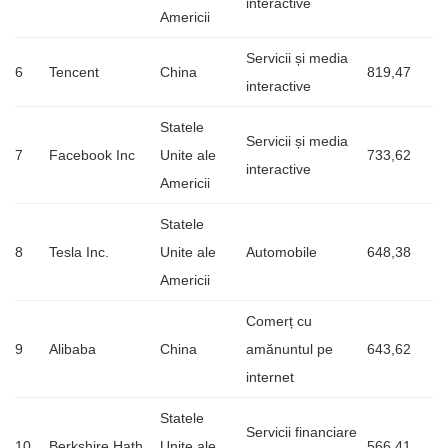
interactive
Americii
Servicii și media
6
Tencent
China
819,47
interactive
Statele
Servicii și media
7
Facebook Inc
Unite ale
733,62
interactive
Americii
Statele
8
Tesla Inc.
Unite ale
Automobile
648,38
Americii
Comerț cu
9
Alibaba
China
amănuntul pe
643,62
internet
Statele
Servicii financiare
10
Berkshire Hath
Unite ale
566,41