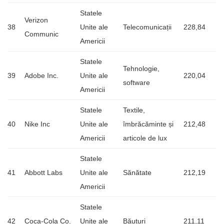
Statele
Verizon
38
Unite ale
Telecomunicații
228,84
Communic
Americii
Statele
Tehnologie,
39
Adobe Inc.
Unite ale
220,04
software
Americii
Statele
Textile,
40
Nike Inc
Unite ale
îmbrăcăminte și
212,48
Americii
articole de lux
Statele
41
Abbott Labs
Unite ale
Sănătate
212,19
Americii
Statele
42
Coca-Cola Co.
Unite ale
Băuturi
211,11