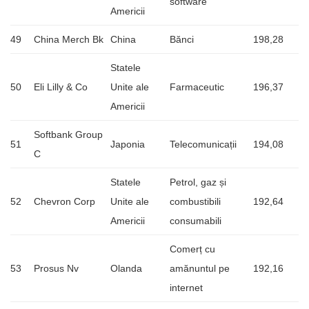
software
Americii
49
China Merch Bk
China
Bănci
198,28
Statele
50
Eli Lilly & Co
Unite ale
Farmaceutic
196,37
Americii
Softbank Group
51
Japonia
Telecomunicații
194,08
C
Statele
Petrol, gaz și
52
Chevron Corp
Unite ale
combustibili
192,64
Americii
consumabili
Comerț cu
53
Prosus Nv
Olanda
amănuntul pe
192,16
internet