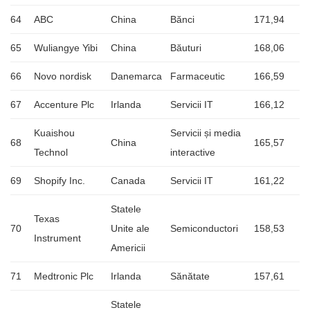
64
ABC
China
Bănci
171,94
65
Wuliangye Yibi
China
Băuturi
168,06
66
Novo nordisk
Danemarca
Farmaceutic
166,59
67
Accenture Plc
Irlanda
Servicii IT
166,12
Kuaishou
Servicii și media
68
China
165,57
Technol
interactive
69
Shopify Inc.
Canada
Servicii IT
161,22
Statele
Texas
70
Unite ale
Semiconductori
158,53
Instrument
Americii
71
Medtronic Plc
Irlanda
Sănătate
157,61
Statele