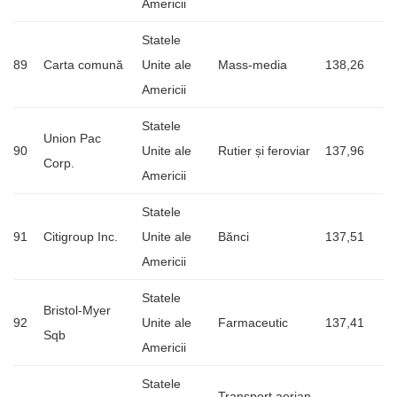
Americii
Statele
89
Carta comună
Unite ale
Mass-media
138,26
Americii
Statele
Union Pac
90
Unite ale
Rutier și feroviar
137,96
Corp.
Americii
Statele
91
Citigroup Inc.
Unite ale
Bănci
137,51
Americii
Statele
Bristol-Myer
92
Unite ale
Farmaceutic
137,41
Sqb
Americii
Statele
Transport aerian