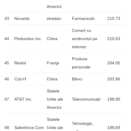
Americii
43
Novartis
elvețian
Farmaceutic
210,73
Comerț cu
44
Pinduoduo Inc.
China
amănuntul pe
210,63
internet
Produse
45
Realul
Franţa
204,05
personale
46
Ccb-H
China
Bănci
203,86
Statele
47
AT&T Inc.
Unite ale
Telecomunicații
198,90
Americii
Statele
Tehnologie,
48
Salesforce.Com
Unite ale
198,69