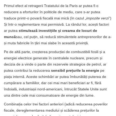
Primul efect al retragerii Tratatului de la Paris ar putea fi o
reducere a eforturilor în politicile de mediu, care s-ar putea
traduce printr-o povară fiscală mai mică (în cazul „
impozite verzi
”)
Și într-o reglementare mai permisivă. La rândul lor, acești factori
ar putea
stimulează investițiile și crearea de locuri de
muncă
sau, cel puțin, să reducă stimulentele antreprenorilor de a-
și muta fabricile în țări mai slabe în această privință.
Pe de altă parte, creșterea producției de combustibili fosili și a
energiei electrice generate în centralele nucleare, precum și
decizia de a vinde o parte din rezervele strategice de petrol, ar
putea contribui la reducerea
sensibil prețurile la energie
pe
piața internă. Aceste schimbări ar putea îmbunătăți puterea de
cumpărare a familiilor, dar cei mai mari beneficiari ar fi, fără
îndoială, industriașii nord-americani, întrucât Statele Unite sunt
una dintre cele mai consumatoare de energie din lume.
Combinația celor trei factori anteriori (adică reducerea poverilor
fiscale, dereglementarea mediului și scăderea prețurilor la