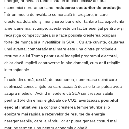
energie) ar avea la rândul său un impact decisiv asupra
economiei nord-americane:
reducerea costurilor de producție
.
Într-un mediu de rivalitate comercială în creștere, în care
creșterea dolarului și menținerea barierelor tarifare fac exporturile
americane mai scumpe, acesta este un factor esențial pentru a-și
recâștiga competitivitatea și a face posibilă creșterea ocupării
forței de muncă și a investițiilor în SUA. . Cu alte cuvinte, căutarea
unui avantaj comparativ mai mare este una dintre principalele
resurse ale lui Trump pentru a-și îndeplini programul electoral,
chiar dacă implică controverse în alte domenii, cum ar fi relațiile
internaționale.
În cele din urmă, există, de asemenea, numeroase opinii care
subliniază consecințele pe care această decizie le-ar putea avea
asupra mediului. Având în vedere că SUA sunt responsabile
pentru 16% din emisiile globale de CO2, avertizează
posibilul
eșec al inițiativei
să conțină creșterea temperaturilor și o
epuizare mai rapidă a rezervelor de resurse de energie
neregenerabile, care la rândul lor ar putea genera costuri mai
mari pe termen lung pentru economia globală.