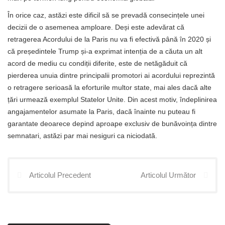
În orice caz, astăzi este dificil să se prevadă consecințele unei
decizii de o asemenea amploare. Deși este adevărat că
retragerea Acordului de la Paris nu va fi efectivă până în 2020 și
că președintele Trump și-a exprimat intenția de a căuta un alt
acord de mediu cu condiții diferite, este de netăgăduit că
pierderea unuia dintre principalii promotori ai acordului reprezintă
o retragere serioasă la eforturile multor state, mai ales dacă alte
țări urmează exemplul Statelor Unite. Din acest motiv, îndeplinirea
angajamentelor asumate la Paris, dacă înainte nu puteau fi
garantate deoarece depind aproape exclusiv de bunăvoința dintre
semnatari, astăzi par mai nesiguri ca niciodată.
Articolul Precedent
Articolul Următor