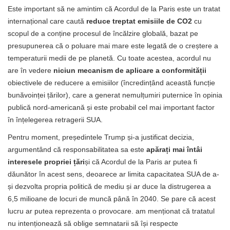
Este important să ne amintim că Acordul de la Paris este un tratat
internațional care caută
reduce treptat emisiile de CO2
cu
scopul de a conține procesul de încălzire globală, bazat pe
presupunerea că o poluare mai mare este legată de o creștere a
temperaturii medii de pe planetă. Cu toate acestea, acordul nu
are în vedere
niciun mecanism de aplicare a conformității
obiectivele de reducere a emisiilor (încredințând această funcție
bunăvoinței țărilor), care a generat nemulțumiri puternice în opinia
publică nord-americană și este probabil cel mai important factor
în înțelegerea retragerii SUA.
Pentru moment, președintele Trump și-a justificat decizia,
argumentând că responsabilitatea sa este
apărați mai întâi
interesele propriei țări
și că Acordul de la Paris ar putea fi
dăunător în acest sens, deoarece ar limita capacitatea SUA de a-
și dezvolta propria politică de mediu și ar duce la distrugerea a
6,5 ​​milioane de locuri de muncă până în 2040. Se pare că acest
lucru ar putea reprezenta o provocare. am menționat că tratatul
nu intenționează să oblige semnatarii să își respecte