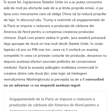
În acest fel, îngrijorarea Statelor Unite nu s-ar putea concentra
atât de mult pe eforturile sale de a-și limita propriile emisii, ci pe
lipsa unor mecanisme care să oblige China să își reducă propriile:
de fapt, în discursul său, Trump a reamintit că angajamentele de
la Paris ar impune o reducere a producției de cărbune din
America de Nord pentru a compensa creșterea producției
chineze. După cum putem vedea în grafic, țara asiatică poluează
deja aproape de două ori mai mult decât Statele Unite, în ciuda
faptului că are un PIB mai mic, ceea ce îi conferă un avantaj
competitiv în ceea ce privește costurile de producție, deoarece nu
depune aceleași eforturi asociate politicilor de conservarea
mediului. Dacă la aceasta adăugăm rivalitatea comercială în
creștere dintre cele două țări, este logic să înțelegem
nemulțumirea Washingtonului și percepția sa de a fi
concurând
cu un adversar
ce
nu respectă aceleași reguli
.
Angajamentele de la Paris ar impune o reducere a
producției de cărbune din America de Nord pentru a
compensa creșterea producției chineze