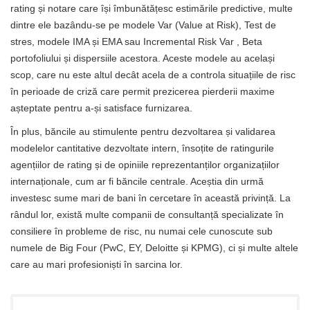
rating și notare care își îmbunătățesc estimările predictive, multe
dintre ele bazându-se pe modele Var (Value at Risk), Test de
stres, modele IMA și EMA sau Incremental Risk Var , Beta
portofoliului și dispersiile acestora. Aceste modele au același
scop, care nu este altul decât acela de a controla situațiile de risc
în perioade de criză care permit prezicerea pierderii maxime
așteptate pentru a-și satisface furnizarea.
În plus, băncile au stimulente pentru dezvoltarea și validarea
modelelor cantitative dezvoltate intern, însoțite de ratingurile
agențiilor de rating și de opiniile reprezentanților organizațiilor
internaționale, cum ar fi băncile centrale. Aceștia din urmă
investesc sume mari de bani în cercetare în această privință. La
rândul lor, există multe companii de consultanță specializate în
consiliere în probleme de risc, nu numai cele cunoscute sub
numele de Big Four (PwC, EY, Deloitte și KPMG), ci și multe altele
care au mari profesioniști în sarcina lor.